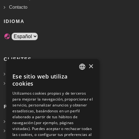
Contacto
IDIOMA
CLIENTES
×
Solicita Presupuesto Gratis
Ese sitio web utiliza
SPANISH
cookies
Preguntas frecuentes
ENGLISH
Utilizamos cookies propias y de terceros
para mejorar la navegación, proporcionar el
servicio, personalizar anuncios y obtener
PROFESIONALES
estadísticas, basándonos en un perfil
elaborado a partir de tus hábitos de
Info para profesionales
navegación (por ejemplo, páginas
visitadas). Puedes aceptar o rechazar todas
Registrarse
las cookies, o configurar tus preferencias al