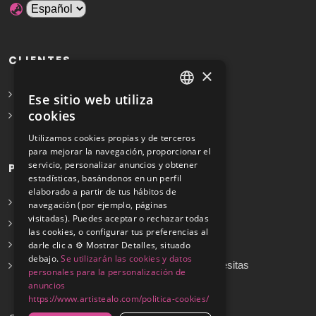
CLIENTES
×
Solicita Presupuesto Gratis
Ese sitio web utiliza
SPANISH
cookies
Preguntas frecuentes
ENGLISH
Utilizamos cookies propias y de terceros
para mejorar la navegación, proporcionar el
servicio, personalizar anuncios y obtener
PROFESIONALES
estadísticas, basándonos en un perfil
elaborado a partir de tus hábitos de
Info para profesionales
navegación (por ejemplo, páginas
visitadas). Puedes aceptar o rechazar todas
Registrarse
las cookies, o configurar tus preferencias al
Preguntas frecuentes
darle clic a ⚙️ Mostrar Detalles, situado
debajo.
Se utilizarán las cookies y datos
¿No encuentras tu servicio? Dinos cuál necesitas
personales para la personalización de
anuncios
https://www.artistealo.com/politica-cookies/